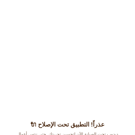
عذراً! التطبيق تحت الإصلاح 🔌
دبدوب تحت الصيانة الآن لتحسين تجربتك. حتى ننتهي أعمال