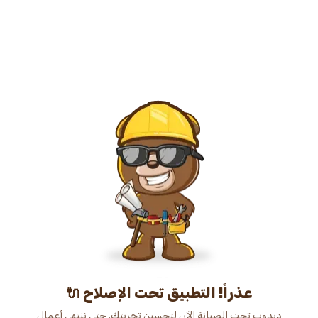
عذراً! التطبيق تحت الإصلاح 🔌
دبدوب تحت الصيانة الآن لتحسين تجربتك. حتى ننتهي أعمال