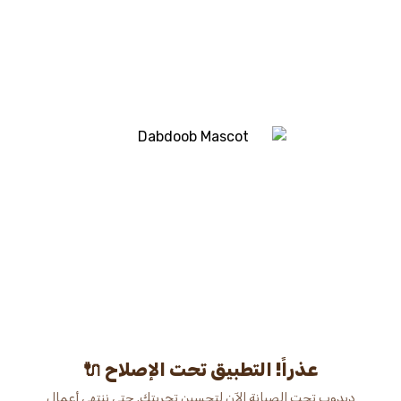
عذراً! التطبيق تحت الإصلاح 🔌
دبدوب تحت الصيانة الآن لتحسين تجربتك. حتى ننتهي أعمال