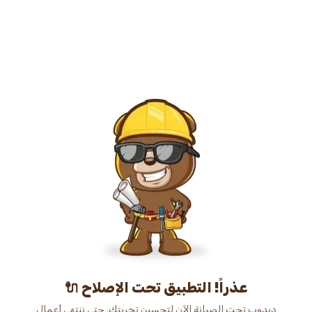
عذراً! التطبيق تحت الإصلاح 🔌
دبدوب تحت الصيانة الآن لتحسين تجربتك. حتى ننتهي أعمال