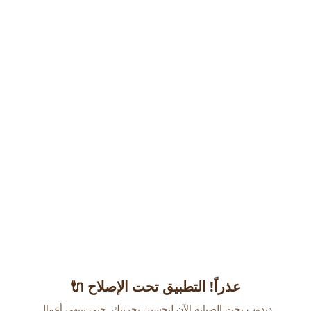
عذراً! التطبيق تحت الإصلاح 🔌
دبدوب تحت الصيانة الآن لتحسين تجربتك. حتى ننتهي أعمال