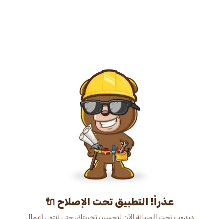
عذراً! التطبيق تحت الإصلاح 🔌
دبدوب تحت الصيانة الآن لتحسين تجربتك. حتى ننتهي أعمال