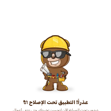
عذراً! التطبيق تحت الإصلاح 🔌
دبدوب تحت الصيانة الآن لتحسين تجربتك. حتى ننتهي أعمال