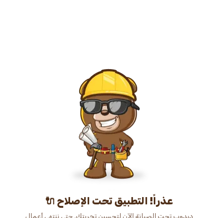
عذراً! التطبيق تحت الإصلاح 🔌
دبدوب تحت الصيانة الآن لتحسين تجربتك. حتى ننتهي أعمال