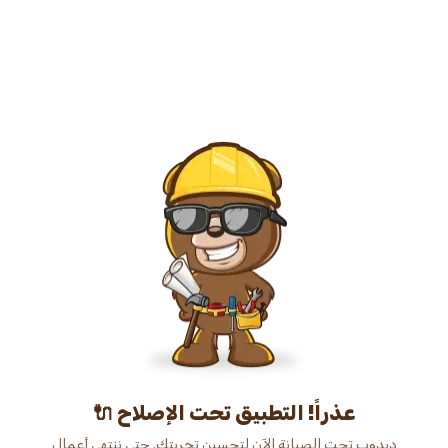
عذراً! التطبيق تحت الإصلاح 🔌
دبدوب تحت الصيانة الآن لتحسين تجربتك. حتى ننتهي أعمال