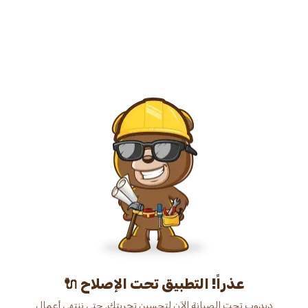
عذراً! التطبيق تحت الإصلاح 🔌
دبدوب تحت الصيانة الآن لتحسين تجربتك. حتى ننتهي أعمال