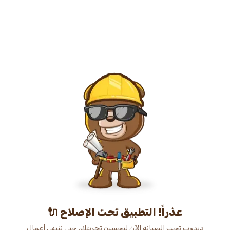
عذراً! التطبيق تحت الإصلاح 🔌
دبدوب تحت الصيانة الآن لتحسين تجربتك. حتى ننتهي أعمال