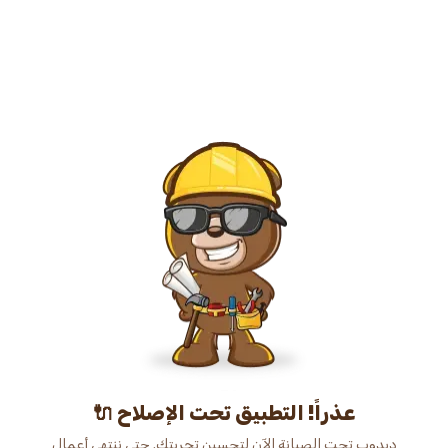
عذراً! التطبيق تحت الإصلاح 🔌
دبدوب تحت الصيانة الآن لتحسين تجربتك. حتى ننتهي أعمال