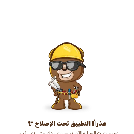
عذراً! التطبيق تحت الإصلاح 🔌
دبدوب تحت الصيانة الآن لتحسين تجربتك. حتى ننتهي أعمال