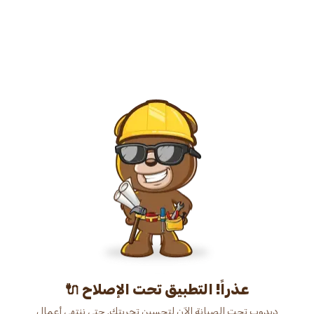
عذراً! التطبيق تحت الإصلاح 🔌
دبدوب تحت الصيانة الآن لتحسين تجربتك. حتى ننتهي أعمال