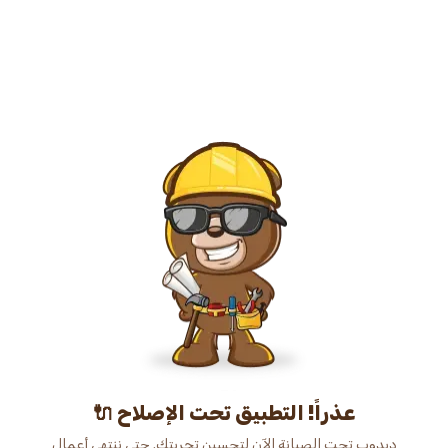
عذراً! التطبيق تحت الإصلاح 🔌
دبدوب تحت الصيانة الآن لتحسين تجربتك. حتى ننتهي أعمال