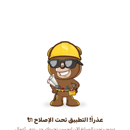
عذراً! التطبيق تحت الإصلاح 🔌
دبدوب تحت الصيانة الآن لتحسين تجربتك. حتى ننتهي أعمال