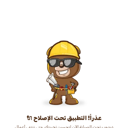
عذراً! التطبيق تحت الإصلاح 🔌
دبدوب تحت الصيانة الآن لتحسين تجربتك. حتى ننتهي أعمال