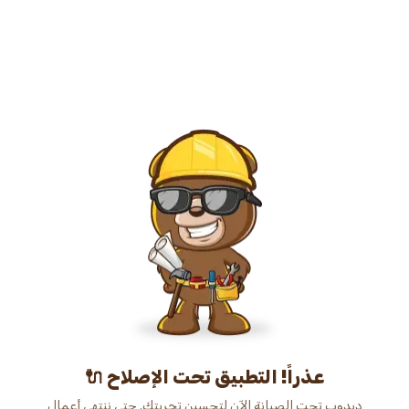
عذراً! التطبيق تحت الإصلاح 🔌
دبدوب تحت الصيانة الآن لتحسين تجربتك. حتى ننتهي أعمال