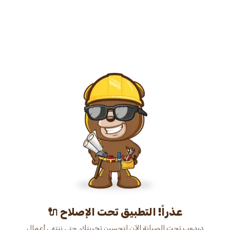
عذراً! التطبيق تحت الإصلاح 🔌
دبدوب تحت الصيانة الآن لتحسين تجربتك. حتى ننتهي أعمال