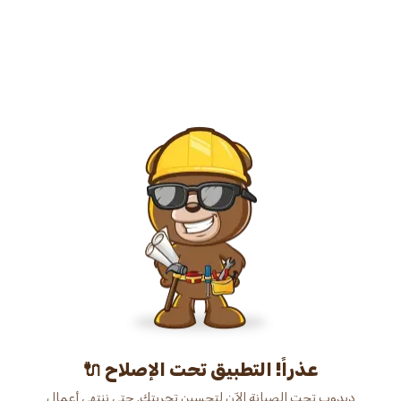
عذراً! التطبيق تحت الإصلاح 🔌
دبدوب تحت الصيانة الآن لتحسين تجربتك. حتى ننتهي أعمال