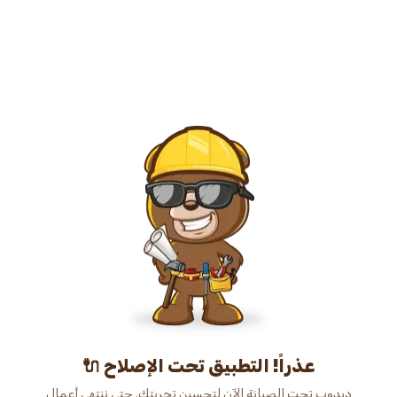
عذراً! التطبيق تحت الإصلاح 🔌
دبدوب تحت الصيانة الآن لتحسين تجربتك. حتى ننتهي أعمال