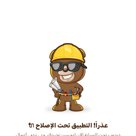
عذراً! التطبيق تحت الإصلاح 🔌
دبدوب تحت الصيانة الآن لتحسين تجربتك. حتى ننتهي أعمال