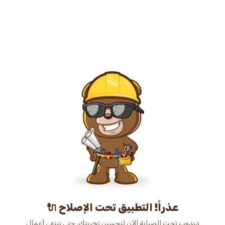
عذراً! التطبيق تحت الإصلاح 🔌
دبدوب تحت الصيانة الآن لتحسين تجربتك. حتى ننتهي أعمال