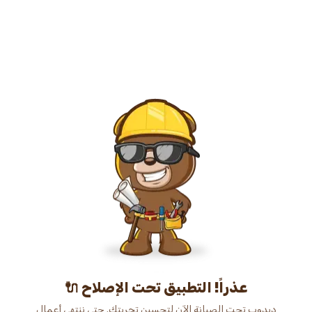
عذراً! التطبيق تحت الإصلاح 🔌
دبدوب تحت الصيانة الآن لتحسين تجربتك. حتى ننتهي أعمال