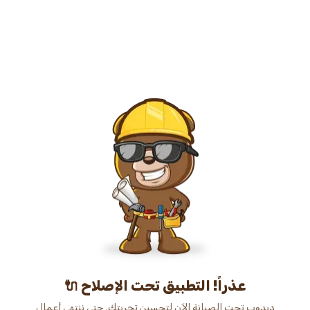
عذراً! التطبيق تحت الإصلاح 🔌
دبدوب تحت الصيانة الآن لتحسين تجربتك. حتى ننتهي أعمال