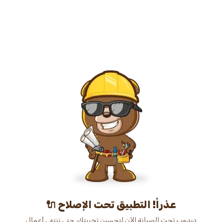
عذراً! التطبيق تحت الإصلاح 🔌
دبدوب تحت الصيانة الآن لتحسين تجربتك. حتى ننتهي أعمال