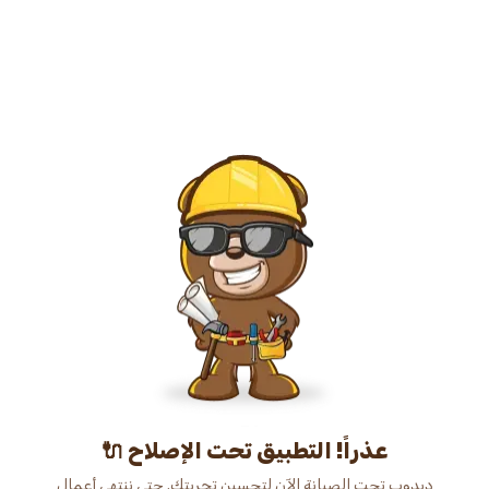
عذراً! التطبيق تحت الإصلاح 🔌
دبدوب تحت الصيانة الآن لتحسين تجربتك. حتى ننتهي أعمال