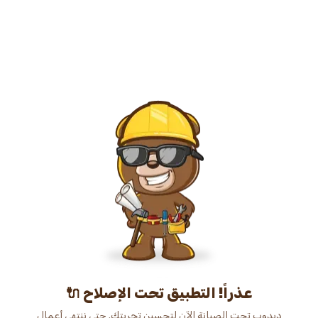
عذراً! التطبيق تحت الإصلاح 🔌
دبدوب تحت الصيانة الآن لتحسين تجربتك. حتى ننتهي أعمال