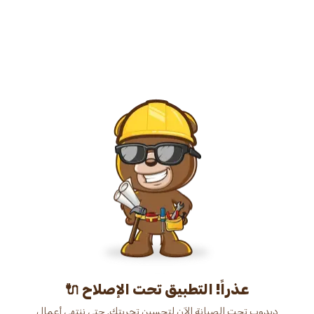
عذراً! التطبيق تحت الإصلاح 🔌
دبدوب تحت الصيانة الآن لتحسين تجربتك. حتى ننتهي أعمال