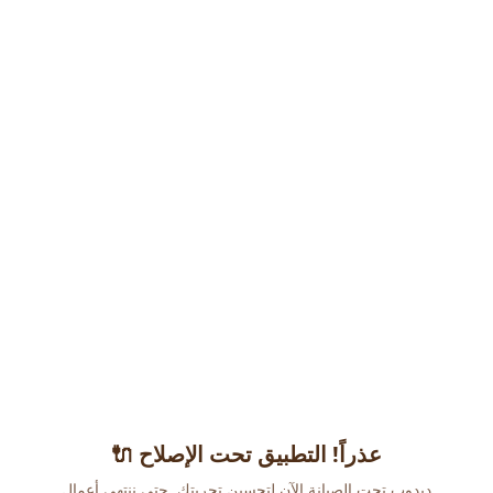
عذراً! التطبيق تحت الإصلاح 🔌
دبدوب تحت الصيانة الآن لتحسين تجربتك. حتى ننتهي أعمال