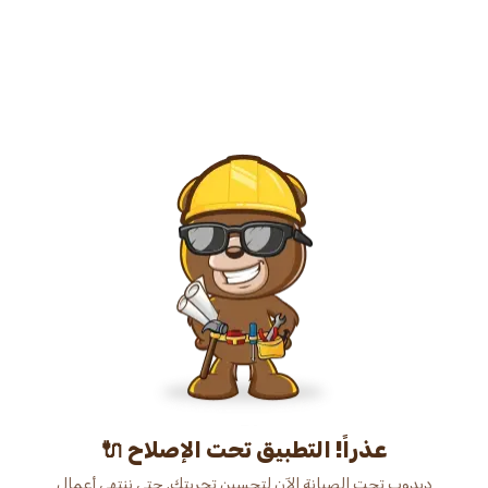
عذراً! التطبيق تحت الإصلاح 🔌
دبدوب تحت الصيانة الآن لتحسين تجربتك. حتى ننتهي أعمال