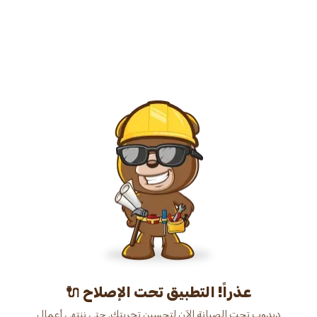
عذراً! التطبيق تحت الإصلاح 🔌
دبدوب تحت الصيانة الآن لتحسين تجربتك. حتى ننتهي أعمال