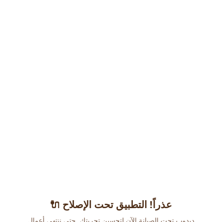
عذراً! التطبيق تحت الإصلاح 🔌
دبدوب تحت الصيانة الآن لتحسين تجربتك. حتى ننتهي أعمال