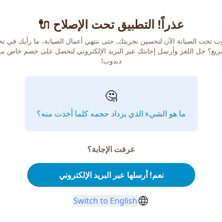
عذراً! التطبيق تحت الإصلاح 🔌
ب تحت الصيانة الآن لتحسين تجربتك. حتى ننتهي أعمال الصيانة، ما رأيك في ت
يع؟ حل اللغز وأرسل إجابتك عبر البريد الإلكتروني لتحصل على خصم خاص م
دبدوب!
🤔
ما هو الشيء الذي يزداد حجمه كلما أخذت منه؟
عرفت الإجابة؟
نعم! أرسلها عبر البريد الإلكتروني
Switch to English