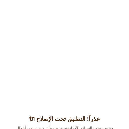
عذراً! التطبيق تحت الإصلاح 🔌
دبدوب تحت الصيانة الآن لتحسين تجربتك. حتى ننتهي أعمال