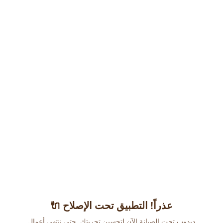
عذراً! التطبيق تحت الإصلاح 🔌
دبدوب تحت الصيانة الآن لتحسين تجربتك. حتى ننتهي أعمال