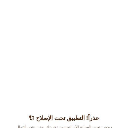
عذراً! التطبيق تحت الإصلاح 🔌
دبدوب تحت الصيانة الآن لتحسين تجربتك. حتى ننتهي أعمال