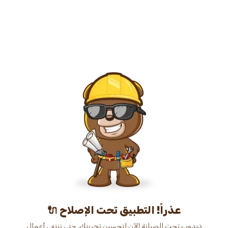
عذراً! التطبيق تحت الإصلاح 🔌
دبدوب تحت الصيانة الآن لتحسين تجربتك. حتى ننتهي أعمال