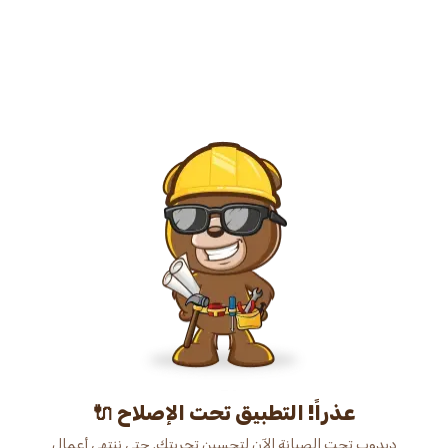
عذراً! التطبيق تحت الإصلاح 🔌
دبدوب تحت الصيانة الآن لتحسين تجربتك. حتى ننتهي أعمال