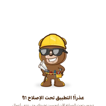
عذراً! التطبيق تحت الإصلاح 🔌
دبدوب تحت الصيانة الآن لتحسين تجربتك. حتى ننتهي أعمال