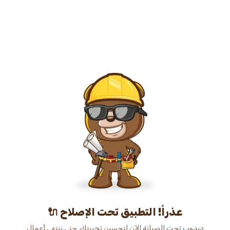
عذراً! التطبيق تحت الإصلاح 🔌
دبدوب تحت الصيانة الآن لتحسين تجربتك. حتى ننتهي أعمال