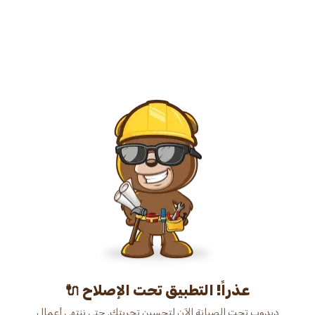
عذراً! التطبيق تحت الإصلاح 🔌
دبدوب تحت الصيانة الآن لتحسين تجربتك. حتى ننتهي أعمال