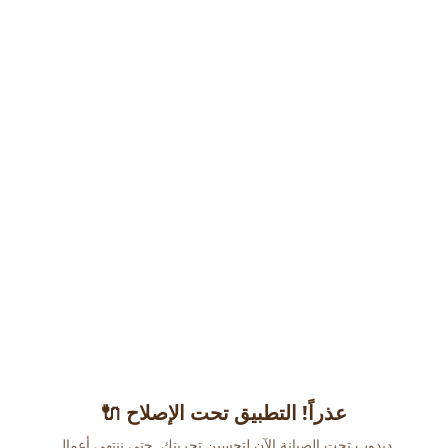
عذراً! التطبيق تحت الإصلاح 🔌
دبدوب تحت الصيانة الآن لتحسين تجربتك. حتى ننتهي أعمال