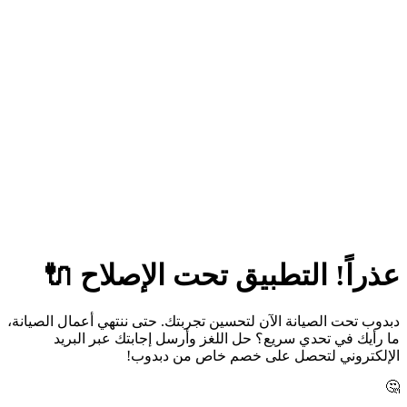
عذراً! التطبيق تحت الإصلاح 🔌
دبدوب تحت الصيانة الآن لتحسين تجربتك. حتى ننتهي أعمال الصيانة،
ما رأيك في تحدي سريع؟ حل اللغز وأرسل إجابتك عبر البريد
الإلكتروني لتحصل على خصم خاص من دبدوب!
🤔