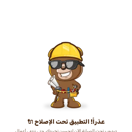
عذراً! التطبيق تحت الإصلاح 🔌
دبدوب تحت الصيانة الآن لتحسين تجربتك. حتى ننتهي أعمال