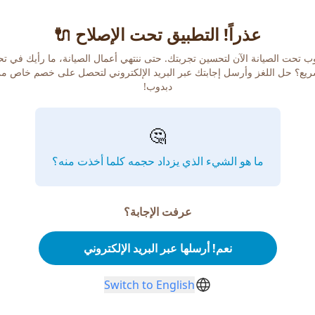
عذراً! التطبيق تحت الإصلاح 🔌
ب تحت الصيانة الآن لتحسين تجربتك. حتى ننتهي أعمال الصيانة، ما رأيك في ت
يع؟ حل اللغز وأرسل إجابتك عبر البريد الإلكتروني لتحصل على خصم خاص م
دبدوب!
🤔
ما هو الشيء الذي يزداد حجمه كلما أخذت منه؟
عرفت الإجابة؟
نعم! أرسلها عبر البريد الإلكتروني
Switch to English