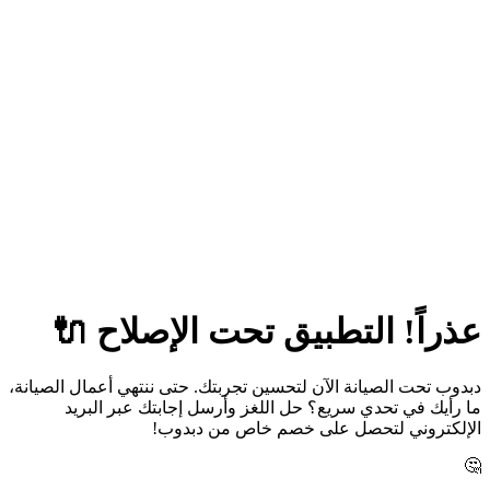
عذراً! التطبيق تحت الإصلاح 🔌
دبدوب تحت الصيانة الآن لتحسين تجربتك. حتى ننتهي أعمال الصيانة،
ما رأيك في تحدي سريع؟ حل اللغز وأرسل إجابتك عبر البريد
الإلكتروني لتحصل على خصم خاص من دبدوب!
🤔