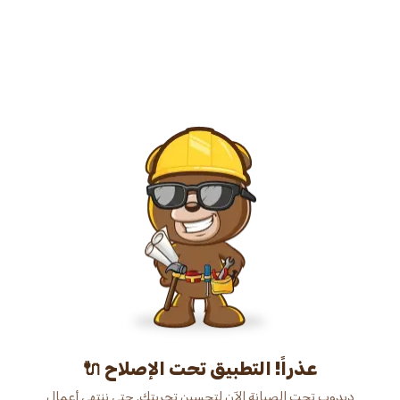
عذراً! التطبيق تحت الإصلاح 🔌
دبدوب تحت الصيانة الآن لتحسين تجربتك. حتى ننتهي أعمال