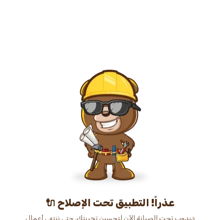
عذراً! التطبيق تحت الإصلاح 🔌
دبدوب تحت الصيانة الآن لتحسين تجربتك. حتى ننتهي أعمال