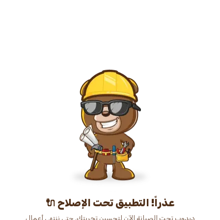
عذراً! التطبيق تحت الإصلاح 🔌
دبدوب تحت الصيانة الآن لتحسين تجربتك. حتى ننتهي أعمال